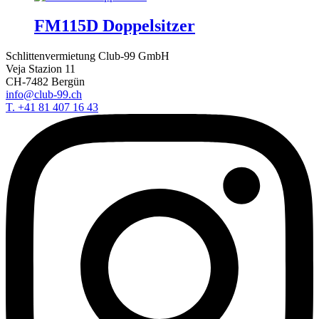
FM115D Doppelsitzer
Schlittenvermietung Club-99 GmbH
Veja Stazion 11
CH-7482 Bergün
info@club-99.ch
T. +41 81 407 16 43